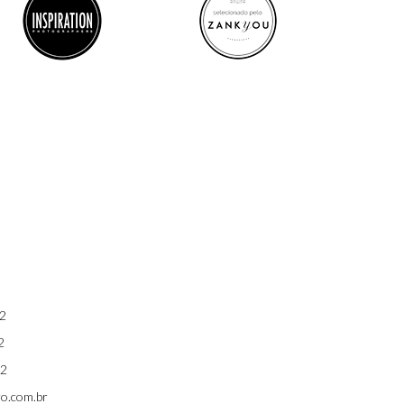
2
2
2
ro.com.br