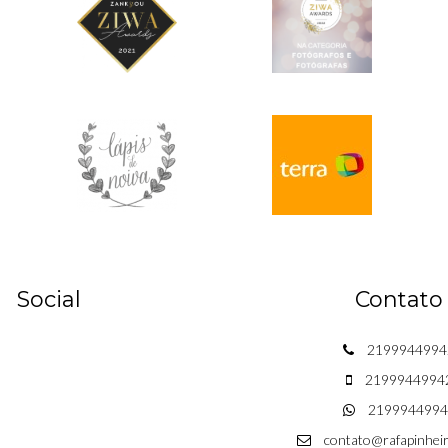
Social
Contato
2199944994
2199944994
2199944994
contato@rafapinhei