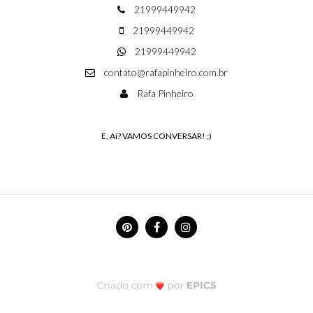
21999449942
21999449942
21999449942
contato@rafapinheiro.com.br
Rafa Pinheiro
E, Aí? VAMOS CONVERSAR! ;)