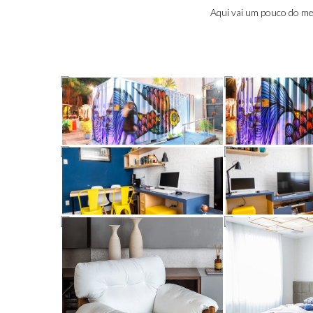
Aqui vai um pouco do me