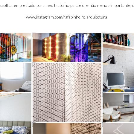
u olhar emprestado para meu trabalho paralelo, e não menos importante, de
www.instagram.com/rafapinheiro.arquitetura