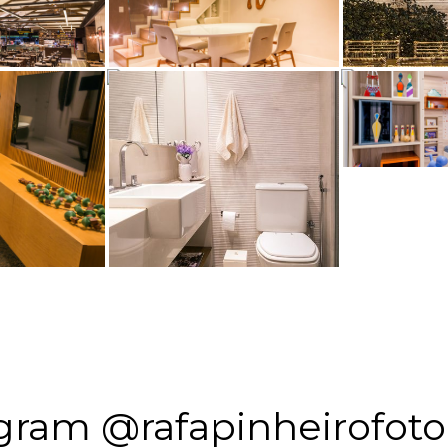
gram @rafapinheirofoto