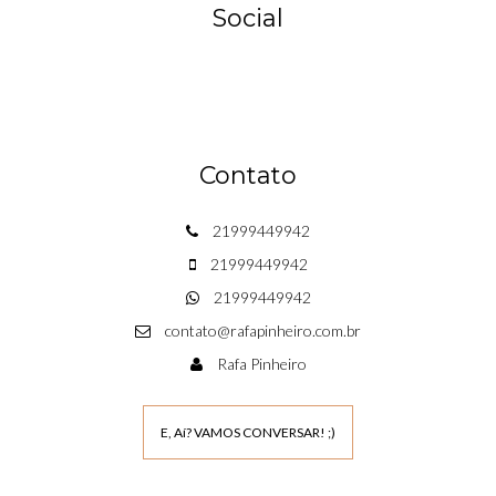
Social
Contato
21999449942
21999449942
21999449942
contato@rafapinheiro.com.br
Rafa Pinheiro
E, Aí? VAMOS CONVERSAR! ;)