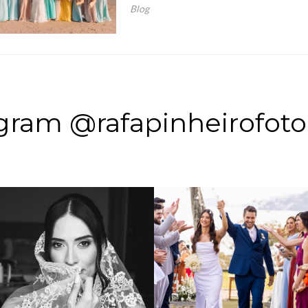
Blog
gram @rafapinheirofoto