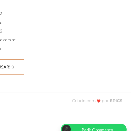
2
2
2
ro.com.br
o
SAR! ;)
Pedir Orçamento