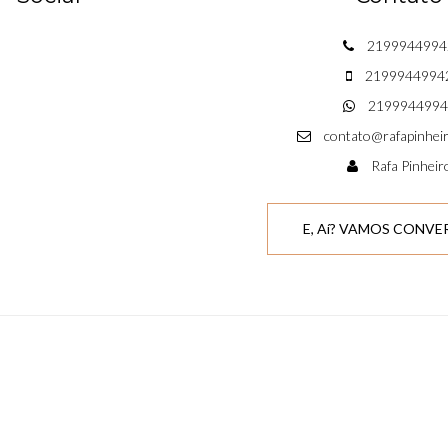
2199944994
2199944994
2199944994
contato@rafapinhei
Rafa Pinheir
E, Aí? VAMOS CONVER