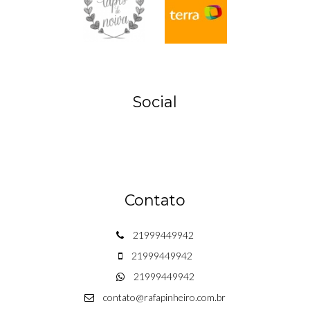
Social
Contato
21999449942
21999449942
21999449942
contato@rafapinheiro.com.br